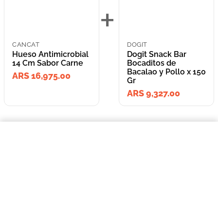
+
CANCAT
DOGIT
Hueso Antimicrobial
Dogit Snack Bar
14 Cm Sabor Carne
Bocaditos de
Bacalao y Pollo x 150
ARS 16,975.00
Gr
ARS 9,327.00
=
$16.975,00
Hueso Antimicrobial 14 Cm Sabor Carne
COMPRAR AHORA
Lleva los
2
producto
s
por
ARS 26,302.00