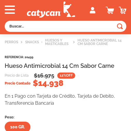
Buscar...
TÉRMINOS MÁS BUSCADOS
HUESOS Y
HUESO ANTIMICROBIAL 14
PERROS
SNACKS
MASTICABLES
CM SABOR CARNE
1
.
old prince
2
.
royal canin
REFERENCIA
:
20499
Hueso Antimicrobial 14 Cm Sabor Carne
3
.
excellent
$
16.975
Precio de Lista
12
%OFF
4
.
piedras
$
14.938
Precio Contado
5
.
vitalcan
En 1 Pago con Tarjeta de Crédito, Tarjeta de Debito,
6
.
pedigree
Transferencia Bancaria
7
.
creamy
Peso:
8
.
perros
100 GR.
9
.
fawna