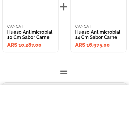
+
CANCAT
CANCAT
Hueso Antimicrobial
Hueso Antimicrobial
10 Cm Sabor Carne
14 Cm Sabor Carne
ARS 10,287.00
ARS 16,975.00
=
$10.287,00
Lleva los
Hueso Antimicrobial 10 Cm Sabor Carne
2
producto
s
por
COMPRAR AHORA
ARS 27,262.00
o
ARS 27,262.00
en cuotas