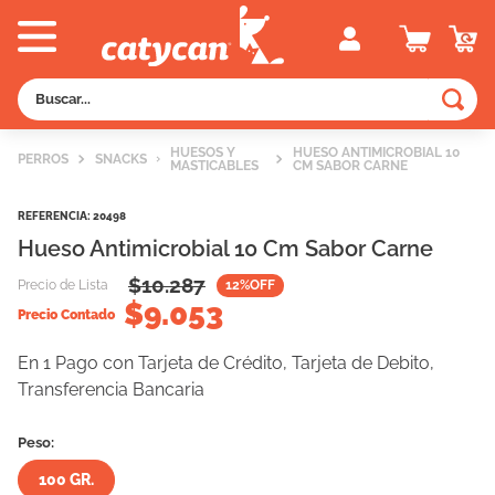
Buscar...
TÉRMINOS MÁS BUSCADOS
HUESOS Y
HUESO ANTIMICROBIAL 10
PERROS
SNACKS
MASTICABLES
CM SABOR CARNE
1
.
old prince
2
.
royal canin
REFERENCIA
:
20498
Hueso Antimicrobial 10 Cm Sabor Carne
3
.
excellent
$
10.287
Precio de Lista
12
%OFF
4
.
piedras
$
9.053
Precio Contado
5
.
vitalcan
En 1 Pago con Tarjeta de Crédito, Tarjeta de Debito,
6
.
pedigree
Transferencia Bancaria
7
.
creamy
Peso:
8
.
perros
100 GR.
9
.
fawna