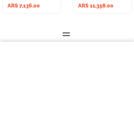
ARS 7,136.00
ARS 11,358.00
=
$7136,00
GOLOCAN DENTAL CARE MORDIDA CHICA X 144 GR (12)
Lleva los
COMPRAR AHORA
2
producto
s
por
ARS 18,494.00
o
ARS 18,494.00
en cuotas
hasta
3
x de
ARS 6,164.67
sin interés
Llevalos juntos