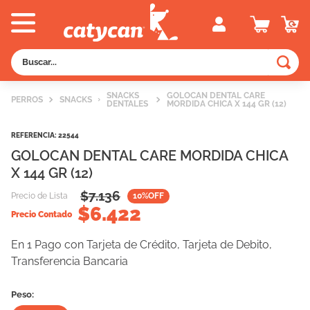
Buscar...
TÉRMINOS MÁS BUSCADOS
SNACKS
GOLOCAN DENTAL CARE
PERROS
SNACKS
DENTALES
MORDIDA CHICA X 144 GR (12)
1
.
old prince
2
.
royal canin
REFERENCIA
:
22544
GOLOCAN DENTAL CARE MORDIDA CHICA
3
.
excellent
X 144 GR (12)
4
.
piedras
$
7.136
Precio de Lista
10
%OFF
5
.
vitalcan
$
6.422
Precio Contado
6
.
pedigree
En 1 Pago con Tarjeta de Crédito, Tarjeta de Debito,
7
.
creamy
Transferencia Bancaria
8
.
perros
Peso:
9
.
fawna