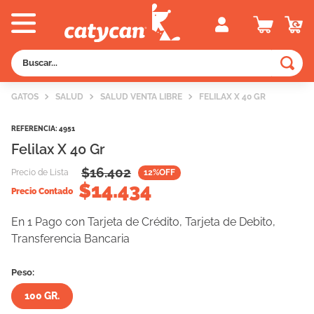
Buscar...
TÉRMINOS MÁS BUSCADOS
GATOS
SALUD
SALUD VENTA LIBRE
FELILAX X 40 GR
1
.
old prince
REFERENCIA
:
4951
2
.
royal canin
Felilax X 40 Gr
3
.
excellent
$
16.402
Precio de Lista
12
%OFF
4
.
piedras
$
14.434
Precio Contado
5
.
vitalcan
En 1 Pago con Tarjeta de Crédito, Tarjeta de Debito,
6
.
perros
Transferencia Bancaria
7
.
pedigree
Peso:
8
.
creamy
100 GR.
9
.
fawna