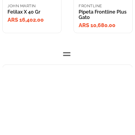
JOHN MARTIN
FRONTLINE
Felilax X 40 Gr
Pipeta Frontline Plus
Gato
ARS 16,402.00
ARS 10,680.00
=
Lleva los
2
producto
s
por
ARS 27,082.00
o
ARS 27,082.00
en cuotas
hasta
3
x de
ARS 9,027.33
sin interés
Llevalos juntos