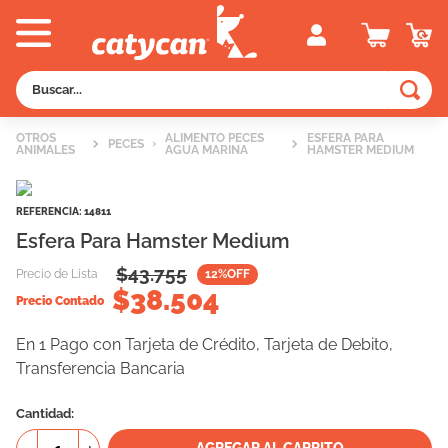
Buscar...
TÉRMINOS MÁS BUSCADOS
OTROS
ALIMENTO PECES
ESFERA PARA
PECES
ANIMALES
AGUA MARINA
HAMSTER MEDIUM
1
.
old prince
2
.
royal canin
REFERENCIA
:
14811
3
.
excellent
Esfera Para Hamster Medium
4
.
piedras
$
43.755
Precio de Lista
12
%OFF
$
38.504
5
.
vitalcan
Precio Contado
6
.
pedigree
En 1 Pago con Tarjeta de Crédito, Tarjeta de Debito,
Transferencia Bancaria
7
.
perros
8
.
fawna
Cantidad
9
.
creamy
AGREGAR AL CARRITO