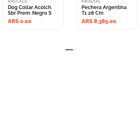
RASCALS
KIKADOG
Dog Collar Acolch.
Pechera Argentina
Sbr Prem. Negro S
T1 28 Cm
ARS 0.00
ARS 8,385.00
=
Lleva los
2
producto
s
por
ARS 8,385.00
o
ARS 8,385.00
en cuotas
hasta
3
x de
ARS 2,795.00
sin interés
Llevalos juntos