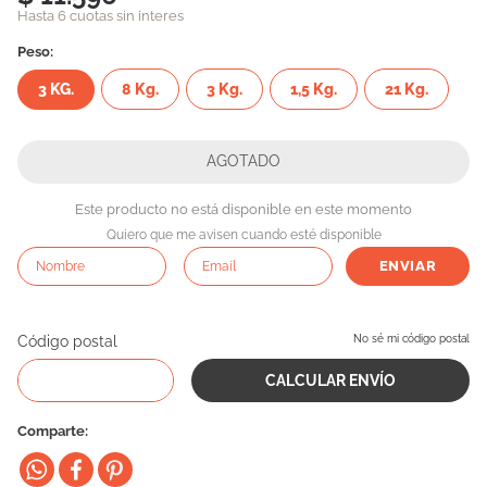
Hasta 6 cuotas sin interes
10
.
cama
Peso:
3 KG.
8 Kg.
3 Kg.
1,5 Kg.
21 Kg.
Este producto no está disponible en este momento
Quiero que me avisen cuando esté disponible
ENVIAR
Código postal
No sé mi código postal
Comparte