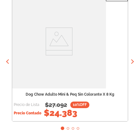
Pr
Pr
Dog Chow Adulto Mini & Peq Sin Colorante X 8 Kg
$
27.092
Precio de Lista
10
%OFF
$
24.383
Precio Contado