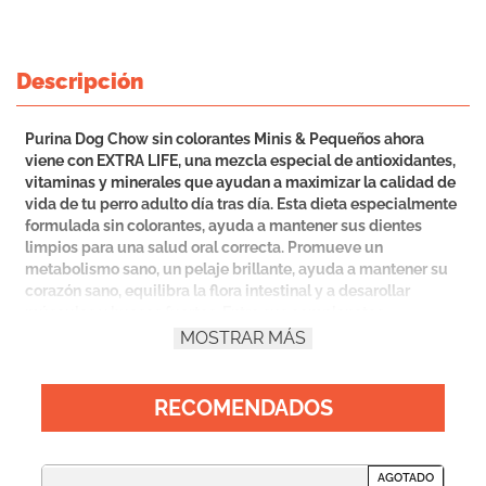
Descripción
Purina Dog Chow sin colorantes Minis & Pequeños ahora
viene con EXTRA LIFE, una mezcla especial de antioxidantes,
vitaminas y minerales que ayudan a maximizar la calidad de
vida de tu perro adulto día tras día. Esta dieta especialmente
formulada sin colorantes, ayuda a mantener sus dientes
limpios para una salud oral correcta. Promueve un
metabolismo sano, un pelaje brillante, ayuda a mantener su
corazón sano, equilibra la flora intestinal y a desarollar
músculos y huesos fuertes. Entre sus complenetes
esenciales incluye: Omega 3 y 6, prebiótico natural,
MOSTRAR MÁS
aminoácidos como taurina y metionina. Específicamente
diseñado para tu perro adulto mini o pequeño, que ayuda a
mejorar su calidad de vida desde adentro hacia afuera de
RECOMENDADOS
forma visible.
DO
AGOTADO