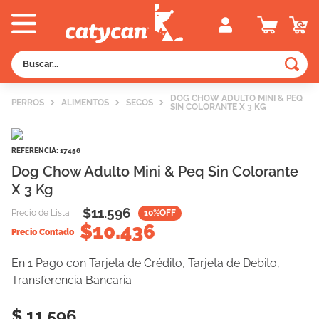
Buscar...
TÉRMINOS MÁS BUSCADOS
DOG CHOW ADULTO MINI & PEQ
PERROS
ALIMENTOS
SECOS
SIN COLORANTE X 3 KG
1
.
old prince
2
.
royal canin
REFERENCIA
:
17456
3
.
excellent
Dog Chow Adulto Mini & Peq Sin Colorante
X 3 Kg
4
.
vitalcan
$
11.596
5
.
piedras
Precio de Lista
10
%OFF
$
10.436
Precio Contado
6
.
perros
7
.
pedigree
En 1 Pago con Tarjeta de Crédito, Tarjeta de Debito,
Transferencia Bancaria
8
.
creamy
$ 11.596
9
.
fawna