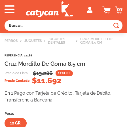
Buscar...
TÉRMINOS MÁS BUSCADOS
JUGUETES
CRUZ MORDILLO DE
PERROS
JUGUETES
DENTALES
GOMA 8.5 CM
1
.
old prince
2
.
royal canin
REFERENCIA
:
22188
Cruz Mordillo De Goma 8.5 cm
3
.
excellent
$
13.286
Precio de Lista
12
%OFF
4
.
piedras
$
11.692
Precio Contado
5
.
vitalcan
En 1 Pago con Tarjeta de Crédito, Tarjeta de Debito,
6
.
perros
Transferencia Bancaria
7
.
pedigree
Peso:
8
.
creamy
12 GR.
9
.
fawna