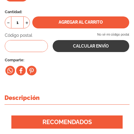
10
.
eukanuba
Cantidad
－
＋
AGREGAR AL CARRITO
Código postal
No sé mi código postal
Comparte
Descripción
RECOMENDADOS