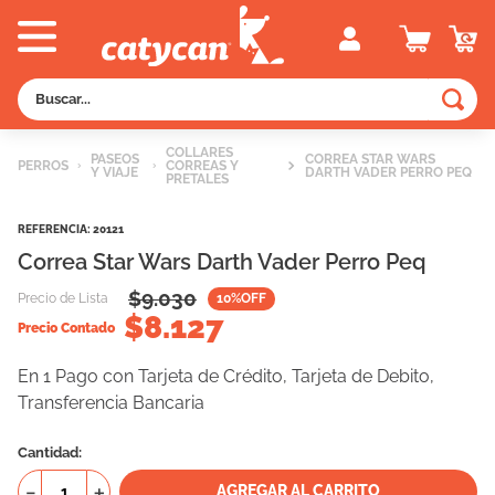
Buscar...
TÉRMINOS MÁS BUSCADOS
COLLARES
PASEOS
CORREA STAR WARS
PERROS
CORREAS Y
Y VIAJE
1
.
old prince
DARTH VADER PERRO PEQ
PRETALES
2
.
royal canin
REFERENCIA
:
20121
3
.
excellent
Correa Star Wars Darth Vader Perro Peq
4
.
piedras
$
9.030
Precio de Lista
10
%OFF
$
8.127
5
.
vitalcan
Precio Contado
6
.
pedigree
En 1 Pago con Tarjeta de Crédito, Tarjeta de Debito,
Transferencia Bancaria
7
.
creamy
8
.
perros
Cantidad
9
.
fawna
－
＋
AGREGAR AL CARRITO