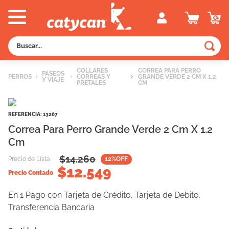
Buscar...
TÉRMINOS MÁS BUSCADOS
COLLARES
CORREA PARA PERRO
PASEOS
PERROS
CORREAS Y
GRANDE VERDE 2 CM X 1.2
Y VIAJE
1
.
old prince
PRETALES
CM
2
.
royal canin
REFERENCIA
:
13267
3
.
excellent
Correa Para Perro Grande Verde 2 Cm X 1.2
4
.
vitalcan
Cm
5
.
piedras
$
14.260
Precio de Lista
12
%OFF
$
12.549
6
.
perros
Precio Contado
7
.
pedigree
En 1 Pago con Tarjeta de Crédito, Tarjeta de Debito,
8
.
creamy
Transferencia Bancaria
9
.
fawna