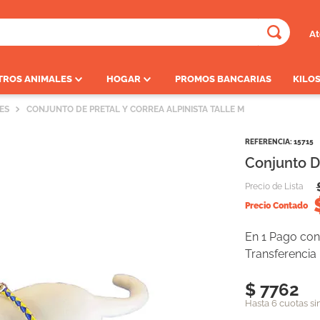
At
ADOS
TROS ANIMALES
HOGAR
PROMOS BANCARIAS
KILOS
ES
CONJUNTO DE PRETAL Y CORREA ALPINISTA TALLE M
REFERENCIA
:
15715
Conjunto De
Precio de Lista
Precio Contado
En 1 Pago con 
Transferencia
$ 7762
Hasta 6 cuotas si