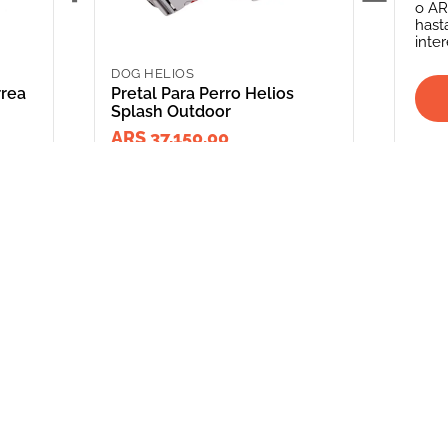
o
AR
hast
inte
DOG HELIOS
rrea
Pretal Para Perro Helios
Splash Outdoor
ARS 37,150.00
INFORMACIÓN
CATEGORIAS
CLIENTE
Promociones Bancarias
Perros
Mi Cuenta
Delivery
Gatos
Mis Órdenes
Términos y Condiciones
Peces
ME AR
Aves
*Solicitud de 
compra
Peq. Animales
Depósito Central
Reptiles