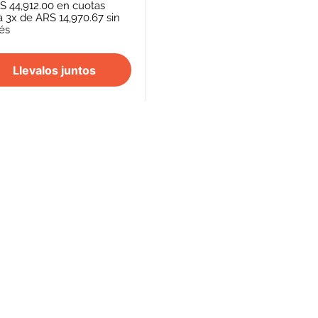
S 44,912.00
en cuotas
a
3
x de
ARS 14,970.67
sin
rés
Llevalos juntos
S
SEGUINOS
FORMAS DE PAGO
REPENTÍ
cancelación de
Efectivo - Transferencia Bancaria