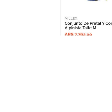
MILLEX
Conjunto De Pretal Y Co
Alpinista Talle M
ARS 7,762.00
NOSOTROS
Puntos de Retiro
Quienes somos