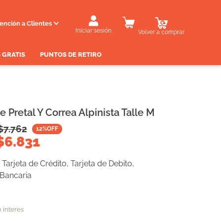
ención a Clientes
Iniciar sesión
Volver a comprar
 GRATIS
PUNTOS DE RETIRO
 Pretal Y Correa Alpinista Talle M
$
7.762
12
%OFF
$
6.831
Tarjeta de Crédito, Tarjeta de Debito,
 Bancaria
n interes