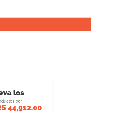
eva los
oducto
s
por
S 44,912.00