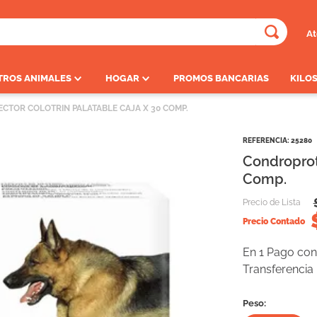
At
ADOS
TROS ANIMALES
HOGAR
PROMOS BANCARIAS
KILOS
TOR COLOTRIN PALATABLE CAJA X 30 COMP.
REFERENCIA
:
25280
Condroprot
Comp.
Precio de Lista
Precio Contado
En 1 Pago con 
Transferencia
Peso: