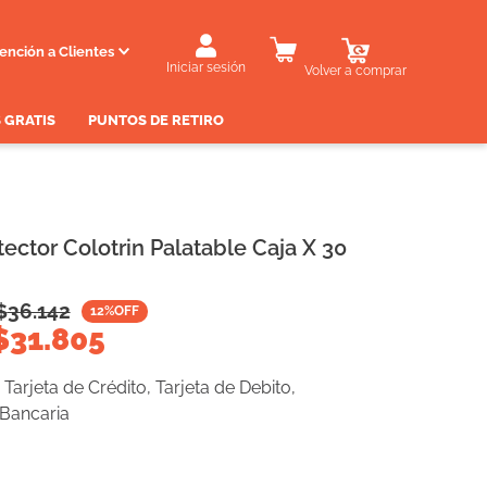
ención a Clientes
Iniciar sesión
Volver a comprar
 GRATIS
PUNTOS DE RETIRO
ector Colotrin Palatable Caja X 30
$
36.142
12
%OFF
$
31.805
Tarjeta de Crédito, Tarjeta de Debito,
 Bancaria