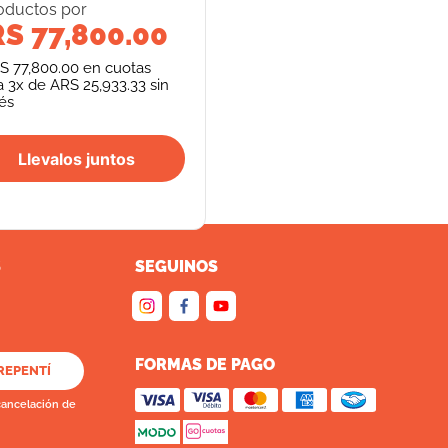
oducto
s
por
S 77,800.00
S 77,800.00
en cuotas
a
3
x de
ARS 25,933.33
sin
rés
Llevalos juntos
S
SEGUINOS
FORMAS DE PAGO
REPENTÍ
cancelación de