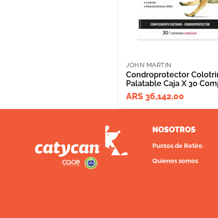
JOHN MARTIN
Condroprotector Colotri
Palatable Caja X 30 Com
ARS 36,142.00
NOSOTROS
Puntos de Retiro
Quienes somos