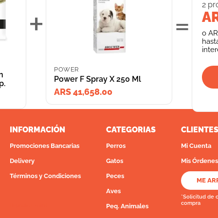
2
pr
+
=
AR
o
AR
hast
inte
POWER
n
Power F Spray X 250 Ml
p.
ARS 41,658.00
INFORMACIÓN
CATEGORIAS
CLIENTE
Promociones Bancarias
Perros
Mi Cuenta
Delivery
Gatos
Mis Órdenes
Términos y Condiciones
Peces
ME AR
Aves
*Solicitud de 
compra
Peq. Animales
Depósito Central