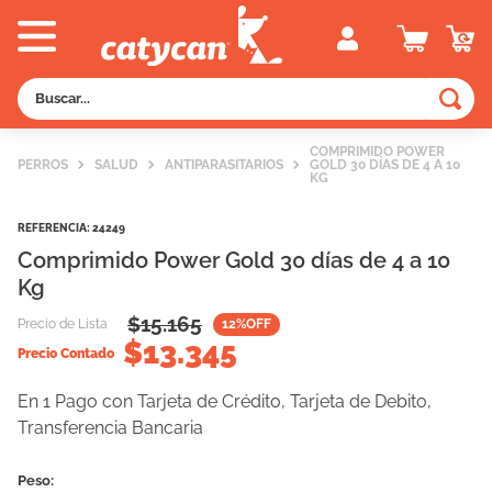
Buscar...
TÉRMINOS MÁS BUSCADOS
COMPRIMIDO POWER
PERROS
SALUD
ANTIPARASITARIOS
GOLD 30 DÍAS DE 4 A 10
1
.
old prince
KG
2
.
royal canin
REFERENCIA
:
24249
3
.
excellent
Comprimido Power Gold 30 días de 4 a 10
Kg
4
.
piedras
$
15.165
Precio de Lista
12
%OFF
5
.
vitalcan
$
13.345
Precio Contado
6
.
pedigree
En 1 Pago con Tarjeta de Crédito, Tarjeta de Debito,
7
.
creamy
Transferencia Bancaria
8
.
perros
9
.
fawna
Peso: