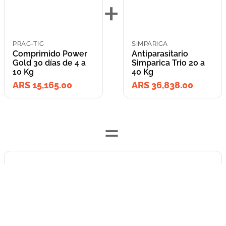
+
PRAC-TIC
SIMPARICA
Comprimido Power
Antiparasitario
Gold 30 días de 4 a
Simparica Trio 20 a
10 Kg
40 Kg
ARS 15,165.00
ARS 36,838.00
=
Lleva los
2
producto
s
por
ARS 52,003.00