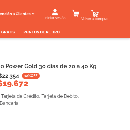
ención a Clientes
Iniciar sesión
Volver a comprar
 GRATIS
PUNTOS DE RETIRO
 Power Gold 30 días de 20 a 40 Kg
$
22.354
12
%OFF
$
19.672
Tarjeta de Crédito, Tarjeta de Debito,
 Bancaria