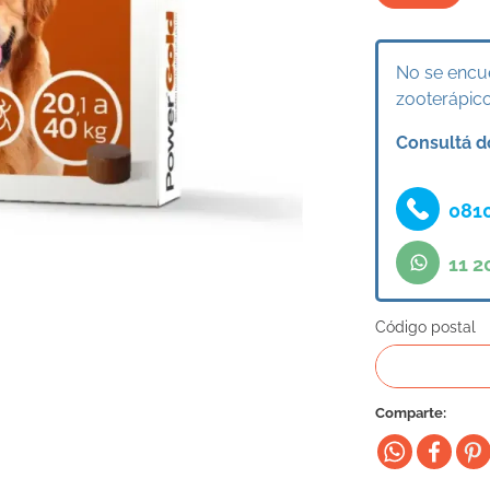
No se encue
zooterápico
Consultá d
081
11 2
Código postal
Comparte