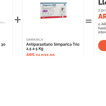
Ll
2
pr
+
=
AR
o
AR
hast
inte
SIMPARICA
 30
Antiparasitario Simparica Trio
2,5 a 5 Kg
ARS 24,032.00
INFORMACIÓN
CATEGORIAS
CLIENTE
Promociones Bancarias
Perros
Mi Cuenta
Delivery
Gatos
Mis Órdenes
Términos y Condiciones
Peces
ME AR
Aves
*Solicitud de 