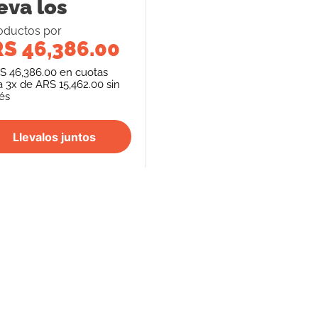
eva los
oducto
s
por
S 46,386.00
S 46,386.00
en cuotas
a
3
x de
ARS 15,462.00
sin
rés
Llevalos juntos
S
SEGUINOS
FORMAS DE PAGO
REPENTÍ
cancelación de