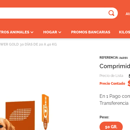
At
ADOS
TROS ANIMALES
HOGAR
PROMOS BANCARIAS
KILOS
ER GOLD 30 DÍAS DE 20 A 40 KG
REFERENCIA
:
24251
Comprimido
Precio de Lista
Precio Contado
En 1 Pago con 
Transferencia
Peso:
50 GR.