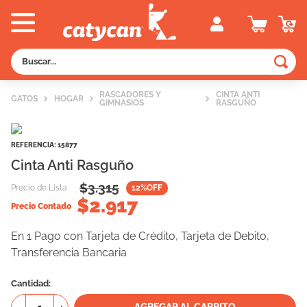
Buscar...
TÉRMINOS MÁS BUSCADOS
RASCADORES Y
CINTA ANTI
GATOS
HOGAR
GIMNASIOS
RASGUÑO
1
.
old prince
2
.
royal canin
REFERENCIA
:
15877
3
.
excellent
Cinta Anti Rasguño
4
.
piedras
$
3.315
Precio de Lista
12
%OFF
$
2.917
5
.
vitalcan
Precio Contado
6
.
perros
En 1 Pago con Tarjeta de Crédito, Tarjeta de Debito,
Transferencia Bancaria
7
.
pedigree
8
.
fawna
Cantidad
9
.
creamy
AGREGAR AL CARRITO