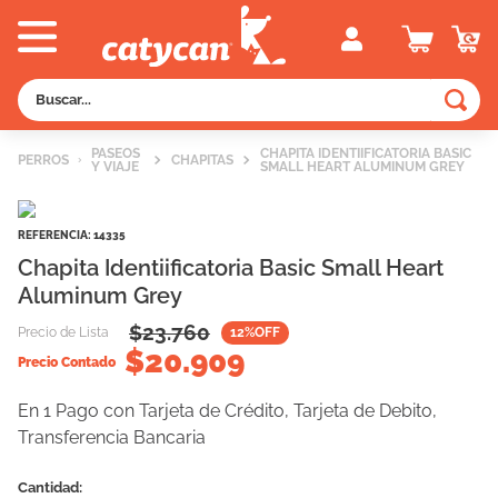
Buscar...
TÉRMINOS MÁS BUSCADOS
PASEOS
CHAPITA IDENTIIFICATORIA BASIC
PERROS
CHAPITAS
Y VIAJE
SMALL HEART ALUMINUM GREY
1
.
old prince
2
.
royal canin
REFERENCIA
:
14335
3
.
excellent
Chapita Identiificatoria Basic Small Heart
Aluminum Grey
4
.
piedras
$
23.760
5
.
vitalcan
Precio de Lista
12
%OFF
$
20.909
Precio Contado
6
.
pedigree
7
.
creamy
En 1 Pago con Tarjeta de Crédito, Tarjeta de Debito,
Transferencia Bancaria
8
.
perros
9
.
fawna
Cantidad