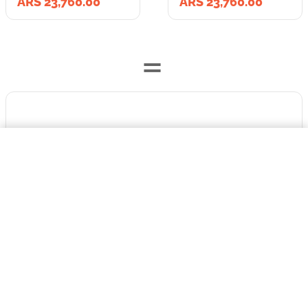
ARS 23,760.00
ARS 23,760.00
=
Lleva los
$23.760,00
2
producto
s
por
Chapita Identiificatoria Basic Small Heart Aluminum Grey
ARS 47,520.00
COMPRAR AHORA
o
ARS 47,520.00
en cuotas
hasta
3
x de
ARS 15,840.00
sin interés
Llevalos juntos