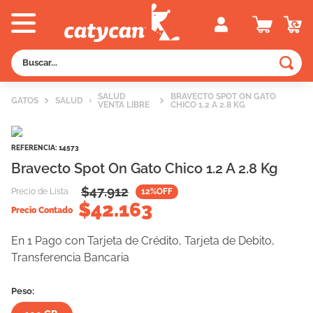
Buscar...
TÉRMINOS MÁS BUSCADOS
SALUD
BRAVECTO SPOT ON GATO
GATOS
SALUD
VENTA LIBRE
CHICO 1.2 A 2.8 KG
1
.
old prince
2
.
royal canin
REFERENCIA
:
14573
3
.
excellent
Bravecto Spot On Gato Chico 1.2 A 2.8 Kg
4
.
piedras
$
47.912
Precio de Lista
12
%OFF
$
42.163
5
.
vitalcan
Precio Contado
6
.
pedigree
En 1 Pago con Tarjeta de Crédito, Tarjeta de Debito,
Transferencia Bancaria
7
.
creamy
8
.
perros
Peso:
9
.
fawna