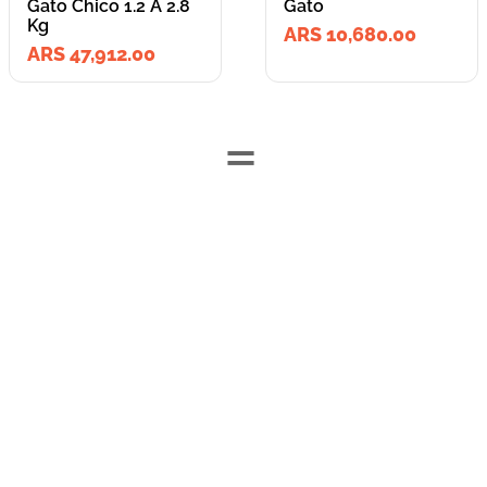
Gato Chico 1.2 A 2.8
Gato
Kg
ARS 10,680.00
ARS 47,912.00
=
Lleva los
2
producto
s
por
ARS 58,592.00
o
ARS 58,592.00
en cuotas
hasta
3
x de
ARS 19,530.67
sin interés
Llevalos juntos