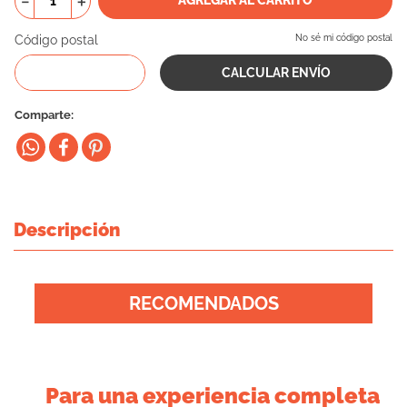
－
＋
10
.
vital can
Código postal
No sé mi código postal
Comparte
Descripción
RECOMENDADOS
Para una experiencia completa