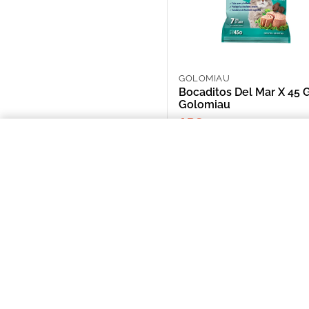
GOLOMIAU
Bocaditos Del Mar X 45 
Golomiau
ARS 2,594.00
Bocaditos Del Mar X 45 Gr Golom
NOSOTROS
Puntos de Retiro
Quienes somos