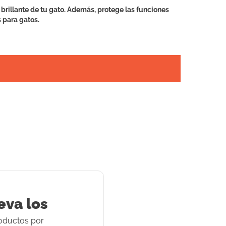
rillante de tu gato. Además, protege las funciones
 para gatos.
eva los
oducto
s
por