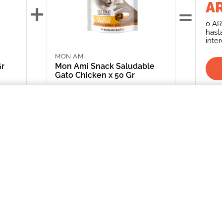
+
=
AR
o
AR
hast
inte
MON AMI
Gr
Mon Ami Snack Saludable
Gato Chicken x 50 Gr
ARS 3,415.00
iau
INFORMACIÓN
CATEGORIAS
CLIENTE
Promociones Bancarias
Perros
Mi Cuenta
Delivery
Gatos
Mis Órdenes
Términos y Condiciones
Peces
ME AR
Aves
*Solicitud de 
compra
Peq. Animales
Depósito Central
Reptiles