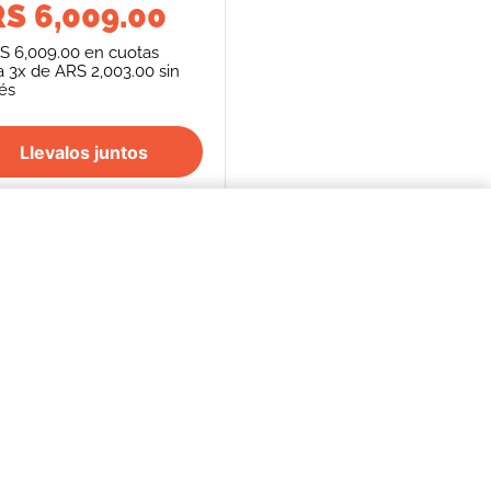
S 6,009.00
S 6,009.00
en cuotas
a
3
x de
ARS 2,003.00
sin
rés
Llevalos juntos
$2594,00
COMPRAR AHORA
S
SEGUINOS
FORMAS DE PAGO
REPENTÍ
cancelación de