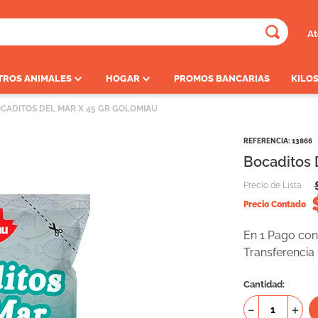
At
ADOS
TROS ANIMALES
HOGAR
PROMOS BANCARIAS
KILOS
CADITOS DEL MAR X 45 GR GOLOMIAU
REFERENCIA
:
13866
Bocaditos 
Precio de Lista
Precio Contado
En 1 Pago con 
Transferencia
Cantidad
－
＋