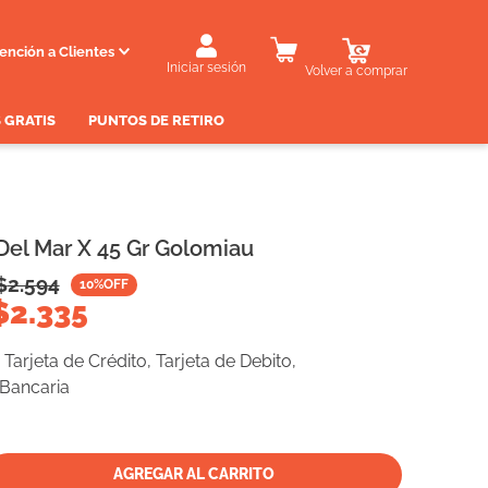
ención a Clientes
Iniciar sesión
Volver a comprar
 GRATIS
PUNTOS DE RETIRO
Del Mar X 45 Gr Golomiau
$
2.594
10
%OFF
$
2.335
Tarjeta de Crédito, Tarjeta de Debito,
 Bancaria
AGREGAR AL CARRITO