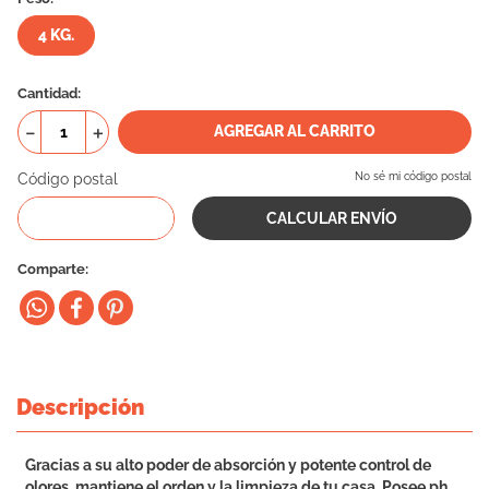
10
.
eukanuba
4 KG.
Cantidad
－
＋
AGREGAR AL CARRITO
Código postal
No sé mi código postal
Comparte
Descripción
Gracias a su alto poder de absorción y potente control de
olores, mantiene el orden y la limpieza de tu casa. Posee ph