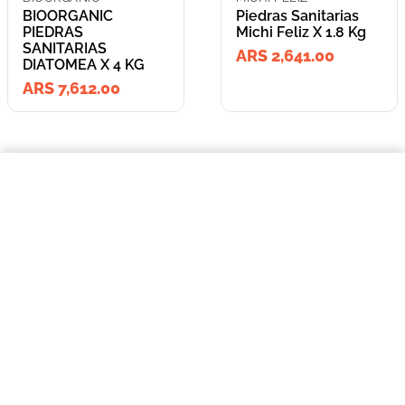
BIOORGANIC
Piedras Sanitarias
PIEDRAS
Michi Feliz X 1.8 Kg
SANITARIAS
ARS 2,641.00
DIATOMEA X 4 KG
ARS 7,612.00
=
$7612,00
BIOORGANIC PIEDRAS SANITARIAS DIATOMEA X 4 KG
COMPRAR AHORA
Lleva los
2
producto
s
por
ARS 10,253.00
o
ARS 10,253.00
en cuotas
hasta
3
x de
ARS 3,417.67
sin interés