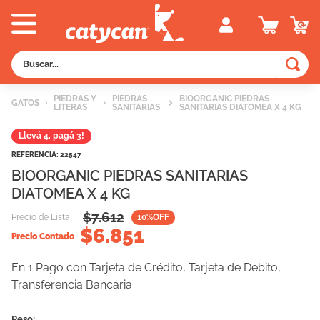
Buscar...
TÉRMINOS MÁS BUSCADOS
PIEDRAS Y
PIEDRAS
BIOORGANIC PIEDRAS
GATOS
LITERAS
SANITARIAS
SANITARIAS DIATOMEA X 4 KG
1
.
old prince
Llevá 4, pagá 3!
2
.
royal canin
REFERENCIA
:
22547
3
.
excellent
BIOORGANIC PIEDRAS SANITARIAS
4
.
piedras
DIATOMEA X 4 KG
5
.
vitalcan
$
7.612
Precio de Lista
10
%OFF
$
6.851
Precio Contado
6
.
perros
7
.
pedigree
En 1 Pago con Tarjeta de Crédito, Tarjeta de Debito,
Transferencia Bancaria
8
.
creamy
9
.
fawna
Peso: