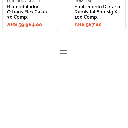
HOLLIDAY SCOTT
RUMINAL
Biomodulador
Suplemento Dietario
Oltrans Flex Caja x
Rumivital 800 Mg X
70 Comp.
100 Comp.
ARS 59,984.00
ARS 587.00
=
Lleva los
2
producto
s
por
ARS 60,571.00
o
ARS 60,571.00
en cuotas
hasta
3
x de
ARS 20,190.33
sin interés
Llevalos juntos