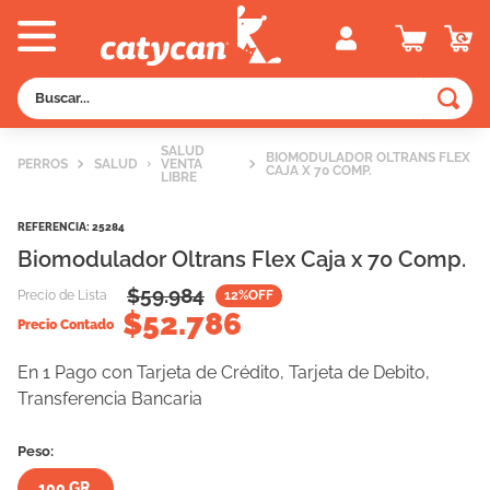
Buscar...
TÉRMINOS MÁS BUSCADOS
SALUD
BIOMODULADOR OLTRANS FLEX
PERROS
SALUD
VENTA
1
.
old prince
CAJA X 70 COMP.
LIBRE
2
.
royal canin
REFERENCIA
:
25284
3
.
excellent
Biomodulador Oltrans Flex Caja x 70 Comp.
4
.
piedras
$
59.984
Precio de Lista
12
%OFF
$
52.786
5
.
vitalcan
Precio Contado
6
.
pedigree
En 1 Pago con Tarjeta de Crédito, Tarjeta de Debito,
Transferencia Bancaria
7
.
creamy
8
.
perros
Peso:
9
.
fawna
100 GR.