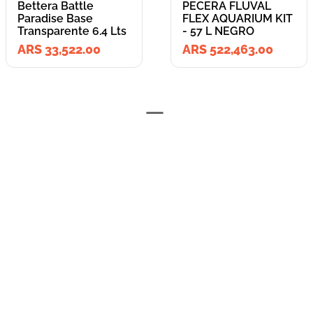
Bettera Battle
PECERA FLUVAL
Paradise Base
FLEX AQUARIUM KIT
Transparente 6.4 Lts
- 57 L NEGRO
ARS 33,522.00
ARS 522,463.00
=
Lleva los
2
producto
s
por
ARS 555,985.00
o
ARS 555,985.00
en cuotas
hasta
3
x de
ARS 185,328.33
sin interés
Llevalos juntos