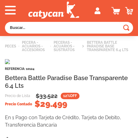
Buscar...
TÉRMINOS MÁS BUSCADOS
PECERA -
PECERAS -
BETTERA BATTLE
PECES
ACUARIOS -
ACUARIOS -
PARADISE BASE
1
.
old prince
ACCESORIOS
SUSTRATOS
TRANSPARENTE 6.4 LTS
2
.
royal canin
REFERENCIA
:
10124
3
.
excellent
Bettera Battle Paradise Base Transparente
4
.
piedras
6.4 Lts
5
.
vitalcan
$
33.522
Precio de Lista
12
%OFF
$
29.499
6
.
perros
Precio Contado
7
.
pedigree
En 1 Pago con Tarjeta de Crédito, Tarjeta de Debito,
8
.
creamy
Transferencia Bancaria
9
.
fawna