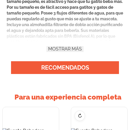
tamaño pequeño, es atractivo y hace que tu gatito beba más.
Por su tamaño es de fácil acceso para gatitos y gatos de
tamaño pequeño. Posee 3 flujos diferentes de agua, para que
puedas regularlo al gusto que más se ajuste a tu mascota.
Incluye una almohadilla filtrante de doble acción purificando
el agua y dejandola apta para beberla. Sus materiales
plásticos están fabricados sin BPA (Bisfenol A), por lo que
está libre de tóxinas que puedan perjudicar su salud. Sus
piezas son fácilmente desmontables por lo cual se pueden
MOSTRAR MÁS
mantener higienizadas sin dificultad. La bomba que
mantiene el agua circulando es de baja tensión por lo cual su
consumo de energía es bajo.
RECOMENDADOS
Para una experiencia completa
↻