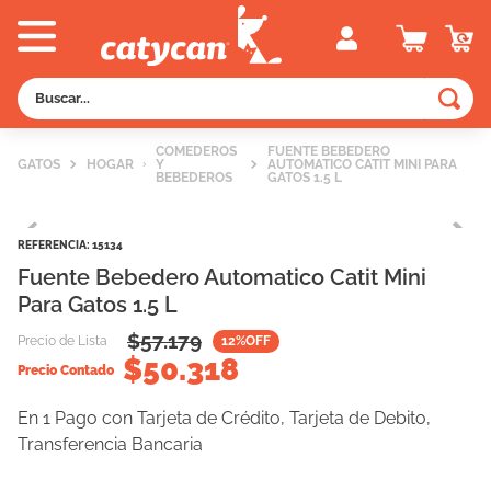
Buscar...
TÉRMINOS MÁS BUSCADOS
COMEDEROS
FUENTE BEBEDERO
GATOS
HOGAR
Y
AUTOMATICO CATIT MINI PARA
1
.
old prince
BEBEDEROS
GATOS 1.5 L
2
.
royal canin
REFERENCIA
:
15134
3
.
excellent
Fuente Bebedero Automatico Catit Mini
4
.
piedras
Para Gatos 1.5 L
5
.
vitalcan
$
57.179
Precio de Lista
12
%OFF
$
50.318
6
.
pedigree
Precio Contado
7
.
creamy
En 1 Pago con Tarjeta de Crédito, Tarjeta de Debito,
8
.
perros
Transferencia Bancaria
9
.
fawna