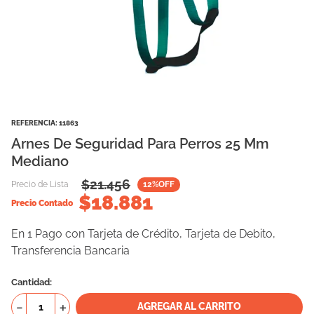
10
.
vital can
REFERENCIA
:
11863
Arnes De Seguridad Para Perros 25 Mm
Mediano
$
21.456
Precio de Lista
12
%OFF
$
18.881
Precio Contado
En 1 Pago con Tarjeta de Crédito, Tarjeta de Debito,
Transferencia Bancaria
Cantidad
－
＋
AGREGAR AL CARRITO