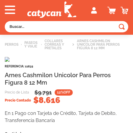
Buscar...
TÉRMINOS MÁS BUSCADOS
COLLARES
ARNES CASHMILON
PASEOS
PERROS
CORREAS Y
UNICOLOR PARA PERROS
Y VIAJE
1
.
old prince
PRETALES
FIGURA 8 12 MM
2
.
royal canin
REFERENCIA
:
11835
3
.
excellent
Arnes Cashmilon Unicolor Para Perros
4
.
piedras
Figura 8 12 Mm
5
.
vitalcan
$
9.791
Precio de Lista
12
%OFF
$
8.616
6
.
pedigree
Precio Contado
7
.
creamy
En 1 Pago con Tarjeta de Crédito, Tarjeta de Debito,
8
.
perros
Transferencia Bancaria
9
.
fawna