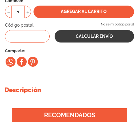
Cantidad
10
.
eukanuba
－
＋
AGREGAR AL CARRITO
Código postal
No sé mi código postal
Comparte
Descripción
RECOMENDADOS