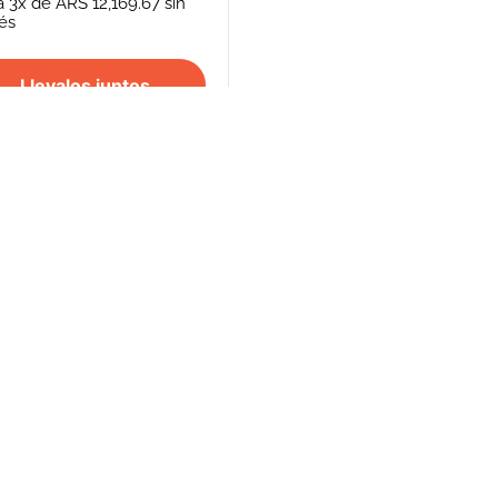
a
3
x de
ARS 12,169.67
sin
rés
Llevalos juntos
S
SEGUINOS
FORMAS DE PAGO
REPENTÍ
cancelación de
Efectivo - Transferencia Bancaria