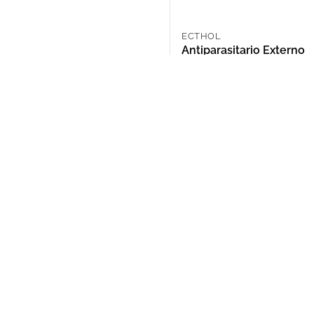
ECTHOL
Antiparasitario Externo
Ambiental Ecthol X 100 
ARS 15,858.00
NOSOTROS
Puntos de Retiro
Quienes somos