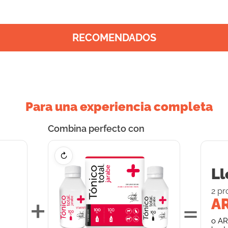
RECOMENDADOS
Para una experiencia completa
Combina perfecto con
↻
Ll
2
pr
+
=
AR
o
AR