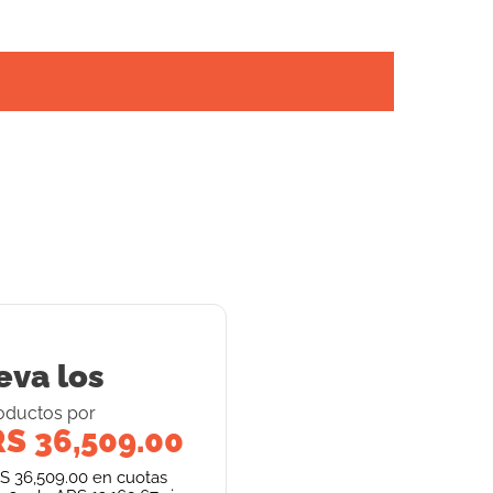
eva los
oducto
s
por
S 36,509.00
S 36,509.00
en cuotas