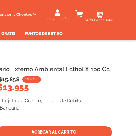
ención a Clientes
Iniciar sesión
Volver a comprar
 GRATIS
PUNTOS DE RETIRO
ario Externo Ambiental Ecthol X 100 Cc
$
15.858
12
%OFF
$
13.955
Tarjeta de Crédito, Tarjeta de Debito,
 Bancaria
AGREGAR AL CARRITO