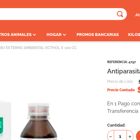
At
ADOS
TROS ANIMALES
HOGAR
PROMOS BANCARIAS
KILOS
RIO EXTERNO AMBIENTAL ECTHOL X 100 CC
REFERENCIA
:
4797
Antiparasit
Precio de Lista
Precio Contado
En 1 Pago con 
Transferencia
Cantidad
－
＋