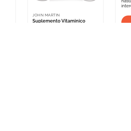
hast
inte
JOHN MARTIN
Suplemento Vitaminico
Cc
Mineral Tonico Total X 200 Ml
ARS 20,651.00
INFORMACIÓN
CATEGORIAS
CLIENTE
Promociones Bancarias
Perros
Mi Cuenta
Delivery
Gatos
Mis Órdenes
Términos y Condiciones
Peces
ME AR
Aves
*Solicitud de 
compra
Peq. Animales
Depósito Central
Reptiles