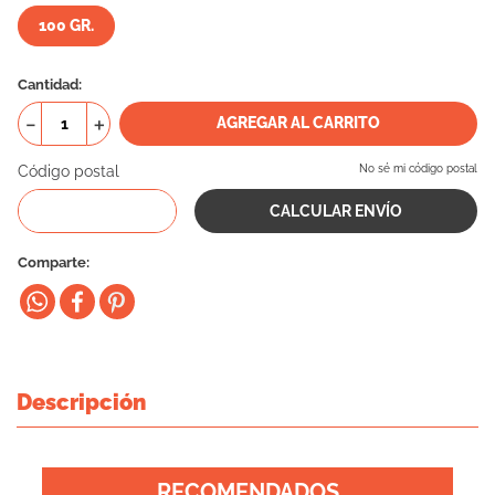
100 GR.
10
.
vital can
Cantidad
－
＋
AGREGAR AL CARRITO
Código postal
No sé mi código postal
Comparte
Descripción
RECOMENDADOS