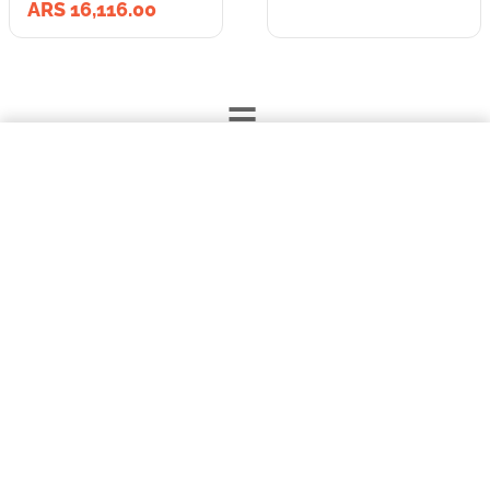
ARS 16,116.00
=
$16.116,00
Animales de peluche con soga y pelota. Motivos surtidos.
Lleva los
COMPRAR AHORA
2
producto
s
por
ARS 47,991.00
o
ARS 47,991.00
en cuotas
hasta
3
x de
ARS 15,997.00
sin interés
Llevalos juntos