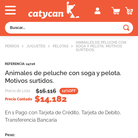
Buscar...
TÉRMINOS MÁS BUSCADOS
ANIMALES DE PELUCHE CON
PERROS
JUGUETES
PELOTAS
SOGA Y PELOTA. MOTIVOS
1
.
old prince
SURTIDOS.
2
.
royal canin
REFERENCIA
:
24726
3
.
excellent
Animales de peluche con soga y pelota.
Motivos surtidos.
4
.
piedras
$
16.116
Precio de Lista
12
%OFF
5
.
vitalcan
$
14.182
Precio Contado
6
.
perros
En 1 Pago con Tarjeta de Crédito, Tarjeta de Debito,
7
.
pedigree
Transferencia Bancaria
8
.
fawna
9
.
creamy
Peso: