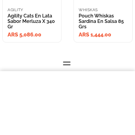
AGILITY
WHISKAS
Agility Cats En Lata
Pouch Whiskas
Sabor Merluza X 340
Sardina En Salsa 85
Gr
Grs
ARS 5,086.00
ARS 1,444.00
=
$5086,00
Agility Cats En Lata Sabor Merluza X 340 Gr
Lleva los
COMPRAR AHORA
2
producto
s
por
ARS 6,530.00
o
ARS 6,530.00
en cuotas
hasta
3
x de
ARS 2,176.67
sin interés