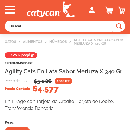
Buscar...
TÉRMINOS MÁS BUSCADOS
AGILITY CATS EN LATA SABOR
GATOS
ALIMENTOS
HÚMEDOS
MERLUZA X 340 GR
1
.
old prince
Llevá 6, pagá 5!
2
.
royal canin
REFERENCIA
:
15067
3
.
excellent
Agility Cats En Lata Sabor Merluza X 340 Gr
4
.
piedras
$
5.086
Precio de Lista
10
%OFF
$
5
.
4.577
vitalcan
Precio Contado
6
.
perros
En 1 Pago con Tarjeta de Crédito, Tarjeta de Debito,
7
.
pedigree
Transferencia Bancaria
8
.
fawna
Peso:
9
.
creamy