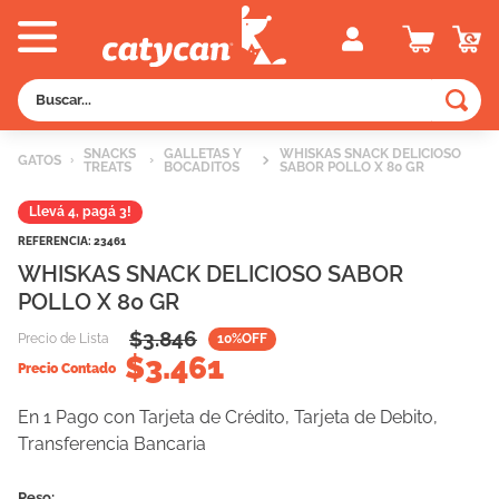
Buscar...
TÉRMINOS MÁS BUSCADOS
SNACKS
GALLETAS Y
WHISKAS SNACK DELICIOSO
GATOS
TREATS
BOCADITOS
SABOR POLLO X 80 GR
1
.
old prince
Llevá 4, pagá 3!
2
.
royal canin
REFERENCIA
:
23461
3
.
excellent
WHISKAS SNACK DELICIOSO SABOR
4
.
piedras
POLLO X 80 GR
5
.
vitalcan
$
3.846
Precio de Lista
10
%OFF
$
3.461
Precio Contado
6
.
pedigree
7
.
perros
En 1 Pago con Tarjeta de Crédito, Tarjeta de Debito,
Transferencia Bancaria
8
.
fawna
9
.
creamy
Peso: