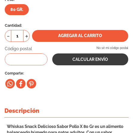
10
.
vital can
80 GR.
Cantidad
－
＋
AGREGAR AL CARRITO
Código postal
No sé mi código postal
Comparte
Descripción
Whiskas Snack Delicioso Sabor Pollo X 80 Gr es un alimento
balanceado húmedo para gatos adultos. Con un sabor