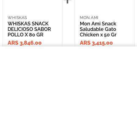
WHISKAS
MON AMI
WHISKAS SNACK
Mon Ami Snack
DELICIOSO SABOR
Saludable Gato
POLLO X 80 GR
Chicken x 50 Gr
ARS 3,846.00
ARS 3,415.00
$3846,00
=
WHISKAS SNACK DELICIOSO SABOR POLLO X 80 GR
COMPRAR AHORA
Lleva los
2
producto
s
por
ARS 7,261.00
o
ARS 7,261.00
en cuotas
hasta
3
x de
ARS 2,420.33
sin interés