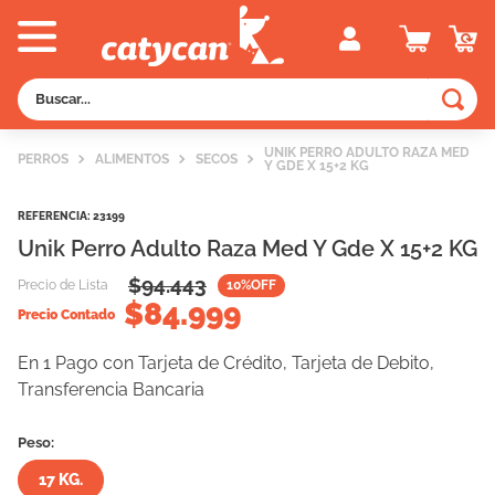
Buscar...
TÉRMINOS MÁS BUSCADOS
UNIK PERRO ADULTO RAZA MED
PERROS
ALIMENTOS
SECOS
Y GDE X 15+2 KG
1
.
old prince
2
.
royal canin
REFERENCIA
:
23199
Unik Perro Adulto Raza Med Y Gde X 15+2 KG
3
.
excellent
$
94.443
Precio de Lista
10
%OFF
4
.
piedras
$
84.999
Precio Contado
5
.
vitalcan
En 1 Pago con Tarjeta de Crédito, Tarjeta de Debito,
6
.
pedigree
Transferencia Bancaria
7
.
perros
Peso:
8
.
fawna
17 KG.
9
.
creamy