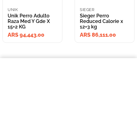
UNIK
SIEGER
Unik Perro Adulto
Sieger Perro
Raza Med Y Gde X
Reduced Calorie x
15+2 KG
12+3 kg
ARS 94,443.00
ARS 86,111.00
=
$94.443,00
Unik Perro Adulto Raza Med Y Gde X 15+2 KG
COMPRAR AHORA
Lleva los
2
producto
s
por
ARS 180,554.00
o
ARS 180,554.00
en cuotas
hasta
3
x de
ARS 60,184.67
sin interés