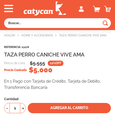
Buscar...
TÉRMINOS MÁS BUSCADOS
HOGAR
HOME Y ACCESORIOS
TAZA PERRO CANICHE VIVE AMA
1
.
old prince
REFERENCIA
:
23176
2
.
royal canin
TAZA PERRO CANICHE VIVE AMA
3
.
excellent
$
5.555
Precio de Lista
10
%OFF
4
.
piedras
$
5.000
Precio Contado
5
.
vitalcan
En 1 Pago con Tarjeta de Crédito, Tarjeta de Debito,
6
.
pedigree
Transferencia Bancaria
7
.
creamy
Cantidad
8
.
perros
－
＋
AGREGAR AL CARRITO
9
.
fawna