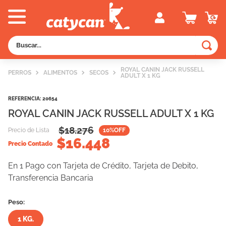
Buscar...
TÉRMINOS MÁS BUSCADOS
ROYAL CANIN JACK RUSSELL
PERROS
ALIMENTOS
SECOS
ADULT X 1 KG
1
.
old prince
2
.
royal canin
REFERENCIA
:
20654
ROYAL CANIN JACK RUSSELL ADULT X 1 KG
3
.
excellent
$
18.276
Precio de Lista
10
%OFF
4
.
piedras
$
16.448
Precio Contado
5
.
vitalcan
En 1 Pago con Tarjeta de Crédito, Tarjeta de Debito,
6
.
perros
Transferencia Bancaria
7
.
pedigree
Peso:
8
.
creamy
1 KG.
9
.
fawna