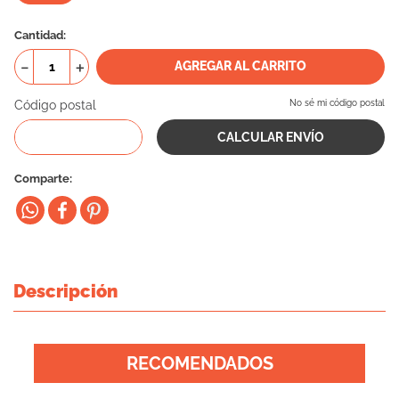
10
.
eukanuba
Cantidad
－
＋
AGREGAR AL CARRITO
Código postal
No sé mi código postal
Comparte
Descripción
RECOMENDADOS