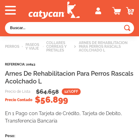
Buscar...
TÉRMINOS MÁS BUSCADOS
COLLARES
ARNES DE REHABILITACION
PASEOS
PERROS
CORREAS Y
PARA PERROS RASCALS
Y VIAJE
1
.
old prince
PRETALES
ACOLCHADO L
2
.
royal canin
REFERENCIA
:
20843
3
.
excellent
Arnes De Rehabilitacion Para Perros Rascals
Acolchado L
4
.
piedras
$
64.658
Precio de Lista
12
%OFF
5
.
vitalcan
$
56.899
Precio Contado
6
.
pedigree
En 1 Pago con Tarjeta de Crédito, Tarjeta de Debito,
7
.
perros
Transferencia Bancaria
8
.
fawna
9
.
creamy
Peso: