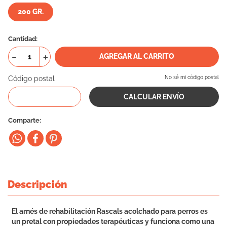
200 GR.
10
.
vital can
Cantidad
－
＋
AGREGAR AL CARRITO
Código postal
No sé mi código postal
Comparte
Descripción
El arnés de rehabilitación Rascals acolchado para perros es
un pretal con propiedades terapéuticas y funciona como una