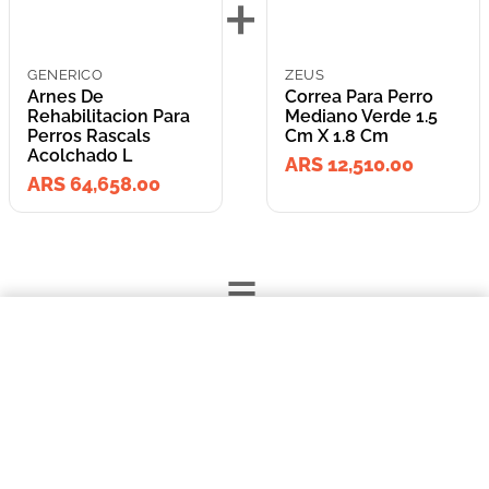
+
GENERICO
ZEUS
Arnes De
Correa Para Perro
Rehabilitacion Para
Mediano Verde 1.5
Perros Rascals
Cm X 1.8 Cm
Acolchado L
ARS 12,510.00
ARS 64,658.00
=
$64.658,00
Arnes De Rehabilitacion Para Perros Rascals Acolchado L
Lleva los
COMPRAR AHORA
2
producto
s
por
ARS 77,168.00