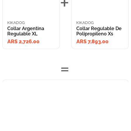
+
KIKADOG
KIKADOG
Collar Argentina
Collar Regulable De
Regulable XL
Polipropileno Xs
ARS 2,726.00
ARS 7,893.00
=
Lleva los
2
producto
s
por
ARS 10,619.00
o
ARS 10,619.00
en cuotas
hasta
3
x de
ARS 3,539.67
sin interés