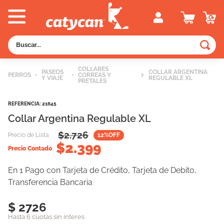
Buscar...
TÉRMINOS MÁS BUSCADOS
COLLARES
PASEOS
COLLAR ARGENTINA
PERROS
CORREAS Y
Y VIAJE
1
.
old prince
REGULABLE XL
PRETALES
2
.
royal canin
REFERENCIA
:
21645
3
.
excellent
Collar Argentina Regulable XL
4
.
piedras
$
2.726
Precio de Lista
12
%OFF
$
2.399
5
.
vitalcan
Precio Contado
6
.
perros
En 1 Pago con Tarjeta de Crédito, Tarjeta de Debito,
Transferencia Bancaria
7
.
pedigree
8
.
creamy
$ 2726
Hasta 6 cuotas sin interes
9
.
fawna