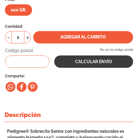
10
.
eukanuba
100 GR.
Cantidad
－
＋
AGREGAR AL CARRITO
Código postal
No sé mi código postal
Comparte
Descripción
Pedigree® Sobrecito Senior con ingredientes naturales es
alimento húmedo 100% completo y balanceado cocido al