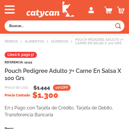
Buscar...
TÉRMINOS MÁS BUSCADOS
POUCH PEDIGREE ADULTO 7+
PERROS
ALIMENTOS
HÚMEDOS
CARNE EN SALSA X 100 GRS
1
.
old prince
Llevá 6, pagá 5!
2
.
royal canin
REFERENCIA
:
15135
3
.
excellent
Pouch Pedigree Adulto 7+ Carne En Salsa X
4
.
piedras
100 Grs
5
.
vitalcan
$
1.444
Precio de Lista
10
%OFF
$
1.300
Precio Contado
6
.
perros
7
.
pedigree
En 1 Pago con Tarjeta de Crédito, Tarjeta de Debito,
Transferencia Bancaria
8
.
creamy
9
.
fawna
Peso: