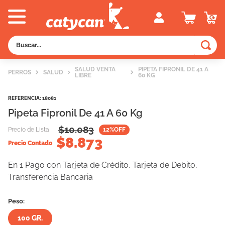
Buscar...
TÉRMINOS MÁS BUSCADOS
SALUD VENTA
PIPETA FIPRONIL DE 41 A
PERROS
SALUD
LIBRE
60 KG
1
.
old prince
2
.
royal canin
REFERENCIA
:
18081
Pipeta Fipronil De 41 A 60 Kg
3
.
excellent
$
10.083
Precio de Lista
12
%OFF
4
.
piedras
$
8.873
Precio Contado
5
.
vitalcan
En 1 Pago con Tarjeta de Crédito, Tarjeta de Debito,
6
.
pedigree
Transferencia Bancaria
7
.
creamy
Peso:
8
.
perros
100 GR.
9
.
fawna