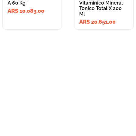
A 60 Kg
Vitaminico Mineral
Tonico Total X 200
ARS 10,083.00
Ml
ARS 20,651.00
=
Lleva los
2
producto
s
por
ARS 30,734.00
o
ARS 30,734.00
en cuotas
hasta
3
x de
ARS 10,244.67
sin interés
Llevalos juntos