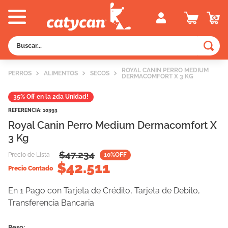
Buscar...
TÉRMINOS MÁS BUSCADOS
ROYAL CANIN PERRO MEDIUM
PERROS
ALIMENTOS
SECOS
DERMACOMFORT X 3 KG
1
.
old prince
35% Off en la 2da Unidad!
2
.
royal canin
REFERENCIA
:
10393
3
.
excellent
Royal Canin Perro Medium Dermacomfort X
4
.
piedras
3 Kg
5
.
vitalcan
$
47.234
Precio de Lista
10
%OFF
$
42.511
Precio Contado
6
.
perros
7
.
pedigree
En 1 Pago con Tarjeta de Crédito, Tarjeta de Debito,
Transferencia Bancaria
8
.
fawna
9
.
creamy
Peso: