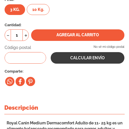
10
.
vital can
3 KG.
10 Kg.
Cantidad
－
＋
AGREGAR AL CARRITO
Código postal
No sé mi código postal
Comparte
Descripción
Royal Canin Medium Dermacomfort Adulto de 11- 25 kg es un
alimento balanceado recomendado para perros adultos y