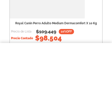
Royal Canin Perro Adulto Medium Dermacomfort X 10 Kg
$
109.449
Precio de Lista
10
%OFF
$
98.504
Precio Contado
$47.234,00
Royal Canin Perro Medium Dermacomfort X 3 Kg
Para una experiencia completa
COMPRAR AHORA
↻